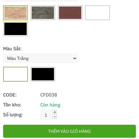
Màu Sắt:
CODE:
CFD038
Tồn kho:
Còn hàng
+
Số lượng:
−
THÊM VÀO GIỎ HÀNG