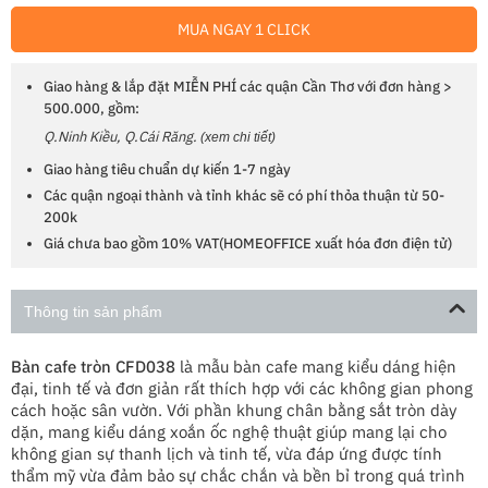
MUA NGAY 1 CLICK
Giao hàng & lắp đặt MIỄN PHÍ các quận Cần Thơ với đơn hàng >
500.000, gồm:
Q.Ninh Kiều, Q.Cái Răng.
(xem chi tiết)
Giao hàng tiêu chuẩn dự kiến 1-7 ngày
Các quận ngoại thành và tỉnh khác sẽ có phí thỏa thuận từ 50-
200k
Giá chưa bao gồm 10% VAT(HOMEOFFICE xuất hóa đơn điện tử)
Thông tin sản phẩm
Bàn cafe tròn CFD038
là mẫu bàn cafe mang kiểu dáng hiện
đại, tinh tế và đơn giản rất thích hợp với các không gian phong
cách hoặc sân vườn. Với phần khung chân bằng sắt tròn dày
dặn, mang kiểu dáng xoắn ốc nghệ thuật giúp mang lại cho
không gian sự thanh lịch và tinh tế, vừa đáp ứng được tính
thẩm mỹ vừa đảm bảo sự chắc chắn và bền bỉ trong quá trình