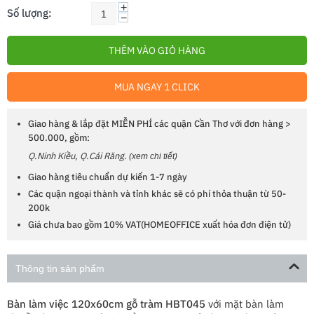
+
Số lượng:
−
THÊM VÀO GIỎ HÀNG
MUA NGAY 1 CLICK
Giao hàng & lắp đặt MIỄN PHÍ các quận Cần Thơ với đơn hàng >
500.000, gồm:
Q.Ninh Kiều, Q.Cái Răng.
(xem chi tiết)
Giao hàng tiêu chuẩn dự kiến 1-7 ngày
Các quận ngoại thành và tỉnh khác sẽ có phí thỏa thuận từ 50-
200k
Giá chưa bao gồm 10% VAT(HOMEOFFICE xuất hóa đơn điện tử)
Thông tin sản phẩm
Bàn làm việc 120x60cm gỗ tràm HBT045
với mặt bàn làm