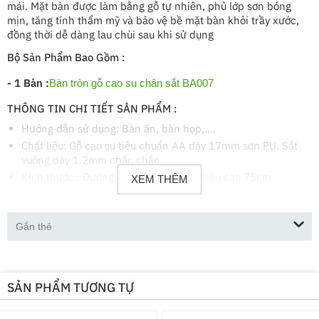
mái. Mặt bàn được làm bằng gỗ tự nhiên, phủ lớp sơn bóng
mịn, tăng tính thẩm mỹ và bảo vệ bề mặt bàn khỏi trầy xước,
đồng thời dễ dàng lau chùi sau khi sử dụng
Bộ Sản Phẩm Bao Gồm :
- 1 Bàn :
Bàn tròn gỗ cao su chân sắt BA007
THÔNG TIN CHI TIẾT SẢN PHẨM :
Hướng dẫn sử dụng: Bàn ăn, bàn họp,....
Chất liệu: Gỗ cao su tiêu chuẩn AA dày 17mm sơn PU. Sắt
vuông dày 1.2mm chắc chắc
Kích thước : Đường kính 1m - 1m2, chiều cao 75cm
XEM THÊM
Màu sắc: Mặt bàn màu gỗ tự nhiên hoặc theo yêu cầu. Chân
sắt sơn tĩnh điện đen
Bảo hành: 12 Tháng
Gắn thẻ
- 4 Ghế :
Ghế ăn, ghế cafe Collin nệm simili màu cam GA065
THÔNG TIN CHI TIẾT SẢN PHẨM :
SẢN PHẨM TƯƠNG TỰ
Hướng dẫn sử dụng : Ghế ăn, ghế cafe,...
Chất liệu : Mặt nệm bọc simili, chân sắt sơn tĩnh điện đế mạ