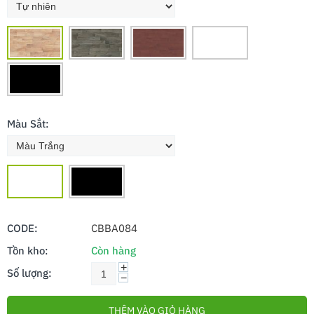
Màu Sắt:
CODE:
CBBA084
Tồn kho:
Còn hàng
+
Số lượng:
−
THÊM VÀO GIỎ HÀNG