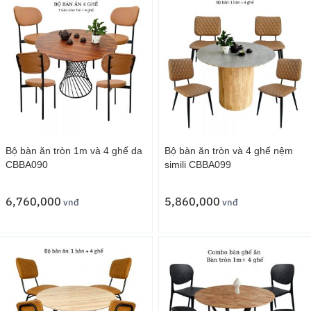
vàng
Kích thước (D x R x C) : 50x52x88cm
Màu sắc : Nệm cam. Chân sắt sơn đen.
Bảo hành : 12 Tháng.
Bộ bàn ăn tròn 1m và 4 ghế da
Bộ bàn ăn tròn và 4 ghế nệm
CBBA090
simili CBBA099
6,760,000
5,860,000
vnđ
vnđ